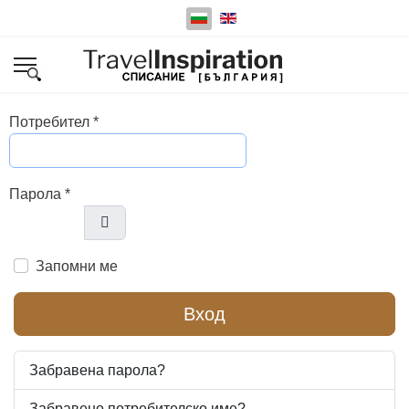
Изберете език
Потребител
*
Парола
*
Покажи парола
Запомни ме
Вход
Забравена парола?
Забравено потребителско име?