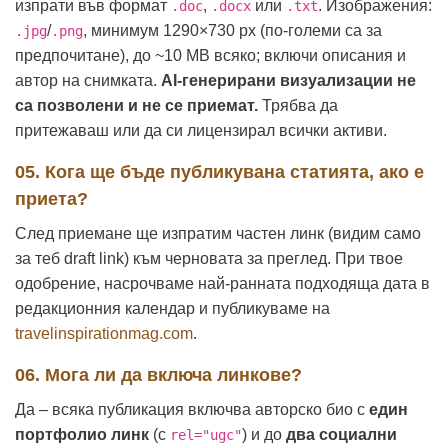
изпрати във формат
,
или
. Изображения:
.doc
.docx
.txt
/
, минимум 1290×730 px (по-големи са за
.jpg
.png
предпочитане), до ~10 MB всяко; включи описания и
автор на снимката.
AI-генерирани визуализации не
са позволени и не се приемат.
Трябва да
притежаваш или да си лицензирал всички активи.
05. Кога ще бъде публикувана статията, ако е
приета?
След приемане ще изпратим частен линк (видим само
за теб draft link) към черновата за преглед. При твое
одобрение, насрочваме най-ранната подходяща дата в
редакционния календар и публикуваме на
travelinspirationmag.com
.
06. Мога ли да включа линкове?
Да – всяка публикация включва авторско био с
един
портфолио линк
(с
) и до
два социални
rel="ugc"