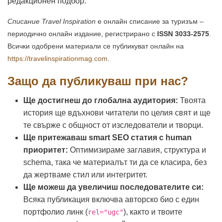
редакционен подбор.
Списание Travel Inspiration
е онлайн списание за туризъм –
периодично онлайн издание, регистрирано с
ISSN 3033-2575
.
Всички одобрени материали се публикуват онлайн на
https://travelinspirationmag.com
.
Защо да публикуваш при нас?
Ще достигнеш до глобална аудитория:
Твоята
история ще вдъхнови читатели по целия свят и ще
те свърже с общност от изследователи и творци.
Ще притежаваш smart SEO статия с human
приоритет:
Оптимизираме заглавия, структура и
schema, така че материалът ти да се класира, без
да жертваме стил или интегритет.
Ще можеш да увеличиш последователите си:
Всяка публикация включва авторско био с един
портфолио линк (
), както и твоите
rel="ugc"