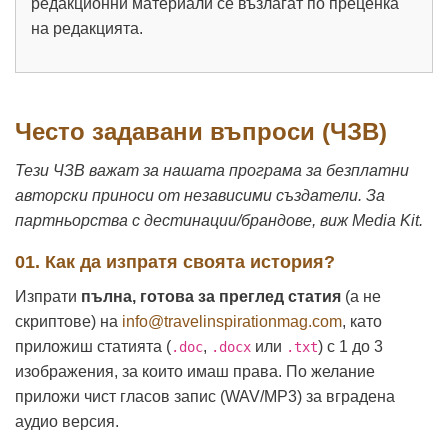
редакционни материали се възлагат по преценка
на редакцията.
Често задавани въпроси (ЧЗВ)
Тези ЧЗВ важат за нашата програма за безплатни
авторски приноси от независими създатели. За
партньорства с дестинации/брандове, виж Media Kit.
01. Как да изпратя своята история?
Изпрати
пълна, готова за преглед статия
(а не
скриптове) на
info@travelinspirationmag.com
, като
приложиш статията (
,
или
) с 1 до 3
.doc
.docx
.txt
изображения, за които имаш права. По желание
приложи чист гласов запис (WAV/MP3) за вградена
аудио версия.