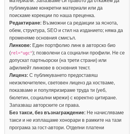
материали. Запазваме си правото да откажем да
публикуваме конкретни материали или да
поискаме корекции по наша преценка.
Редактиране:
Възможни са редакции за яснота,
обем, структура, SEO и стил на изданието; няма да
променяме основния смисъл.
Линкове:
Един портфолио линк в авторско био
(
); позволени са социални профили. Не се
rel="ugc"
допускат партньорски (на трети страни) или
афилиейт линкове в основния текст.
Лиценз:
С публикуването предоставяш
неизключителен, световен лиценз да хостваме,
показваме и популяризираме труда ти (уеб,
бюлетин, социални мрежи) с коректно цитиране.
Запазваш авторските си права.
Без такси, без възнаграждение:
Не начисляваме
такси и не изплащаме хонорари в рамките на тази
програма за гост-автори. Отделни платени