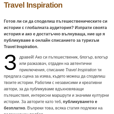
Travel Inspiration
Готов ли си да споделиш пътешественическите си
истории с глобалната аудитория? Изпрати своята
история и ако е достатъчно вълнуваща, ние ще я
публикуваме в онлайн списанието за туризъм
Travel Inspiration.
З
дравей! Ако си пътешественик, блогър, влогър
или разказвач, отдаден на автентични
приключения, списание
Travel Inspiration
ти
предлага сцена за изява, където можеш да споделиш
твоите истории. Работим с независими и креативни
автори, за да публикуваме вдъхновяващи
пътешествия, интересни маршрути и значими културни
истории. За авторите като теб,
публикуването е
безплатно
. Въпреки това, всяка статия подлежи на