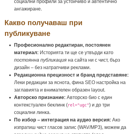
социални профили за устойчиво и автентично
ангажиране.
Какво получаваш при
публикуване
Професионално редактиран, постоянен
материал:
Историята ти ще се утвърди като
постоянна публикация
на сайта ни с чист, бърз
дизайн – без натрапчиви реклами.
Редакционна прецизност и бранд представяне:
Леки редакции за яснота, фина SEO настройка на
заглавията и внимателен образен layout.
Авторско признание:
Авторско био с един
контекстуален беклинк (
) и до три
rel="ugc"
социални линка.
По избор – интеграция на аудио версия:
Ако
изпратиш чист гласов запис (WAV/MP3), можем да