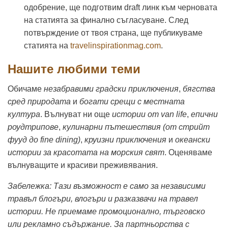
одобрение, ще подготвим draft линк към черновата
на статията за финално съгласуване. След
потвърждение от твоя страна, ще публикуваме
статията на
travelinspirationmag.com
.
Нашите любими теми
Обичаме
незабравими градски приключения
,
бягства
сред природата
и
богати срещи с местната
култура
. Вълнуват ни още
истории от van life
,
епични
роудтрипове
,
кулинарни пътешествия (от стрийт
фууд до fine dining)
,
круизни приключения
и
океански
истории за красотата на морския свят
. Оценяваме
вълнуващите и красиви преживявания.
Забележка: Тази възможност е само за независими
травъл блогъри, влогъри и разказвачи на травел
истории. Не приемаме промоционално, търговско
или рекламно съдържание. За партньорства с