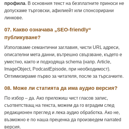
профила
. В основния текст на безплатните приноси не
допускаме търговски, афилиейт или спонсорирани
линкове.
07. Какво означава „SEO-friendly“
публикуване?
Използваме семантични заглавия, чисти URL адреси,
описателни мета данни, вътрешно свързване, където е
уместно, както и подходяща schema (напр. Article,
ImageObject, PodcastEpisode, при необходимост).
Оптимизираме първо за читателя, после за търсачките.
08. Може ли статията да има аудио версия?
По избор – да. Ако приложиш чист гласов запис,
съответстващ на текста, можем да го вградим след
редакционен преглед и лека аудио обработка. Ако не,
възможно е по наша преценка да произведем narrated
версия.