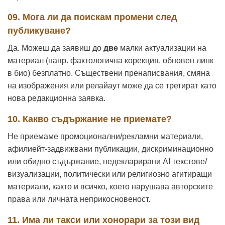
09. Мога ли да поискам промени след
публикуване?
Да. Можеш да заявиш до
две
малки актуализации на
материал (напр. фактологична корекция, обновен линк
в био) безплатно. Съществени пренаписвания, смяна
на изображения или релайаут може да се третират като
нова редакционна заявка.
10. Какво съдържание не приемате?
Не приемаме промоционални/рекламни материали,
афилиейт-задвижвани публикации, дискриминационно
или обидно съдържание, недекларирани AI текстове/
визуализации, политически или религиозно агитиращи
материали, както и всичко, което нарушава авторските
права или личната неприкосновеност.
11. Има ли такси или хонорари за този вид