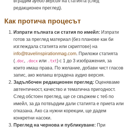
вградим
аудио версия
на статията (след
редакционен преглед).
Как протича процесът
Изпрати пълната си статия по имейл:
Изпрати
готов за преглед материал (без планове как би
изглеждала статията или скриптове) на
info@travelinspirationmag.com
. Приложи статията
(
,
или
) с 1 до 3 изображения, за
.doc
.docx
.txt
които имаш права. По желание, добави чист гласов
запис, ако желаеш вградена аудио версия.
Задълбочен редакционен преглед:
Оценяваме
автентичност, качество и тематична пригодност.
След обстоен преглед, ще се свържем с теб по
имейл, за да потвърдим дали статията е приета или
отказана. Ако са нужни корекции, ще дадем
конкретни насоки.
Преглед на чернова и публикуване:
При