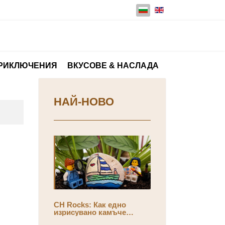
Изберете език
ПРИКЛЮЧЕНИЯ
ВКУСОВЕ & НАСЛАДА
НАЙ-НОВО
CH Rocks: Как едно
изрисувано камъче
променя смисъла на