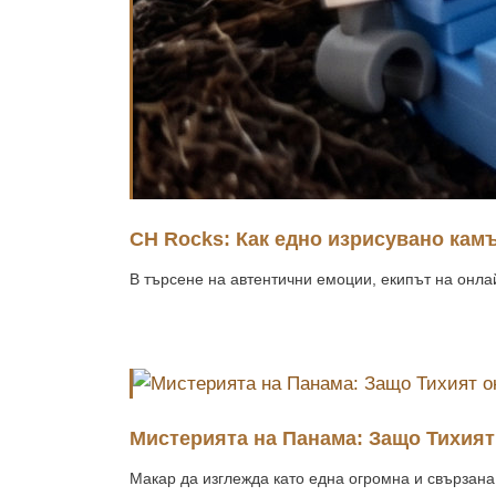
CH Rocks: Как едно изрисувано кам
В търсене на автентични емоции, екипът на онлайн
Мистерията на Панама: Защо Тихият 
Макар да изглежда като една огромна и свързана