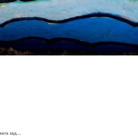
...
ката зад