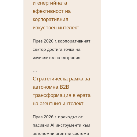
и енергийната
ефективност на
корпоративния
изкуствен интелект
През 2026 г. корпоративният
сектор достига точка на
изчислителна ентропия,
...
Стратегическа рамка за
автономна B2B
трансформация в ерата
на агентния интелект
През 2026 г. преходът от
пасивни AI инструменти към
автономни агентни системи