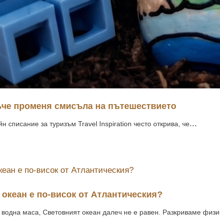
ъче променя смисъла на пътешествието
...
 списание за туризъм Travel Inspiration често открива, че
океан е по-висок от Атлантическия?
 водна маса, Световният океан далеч не е равен. Разкриваме физи