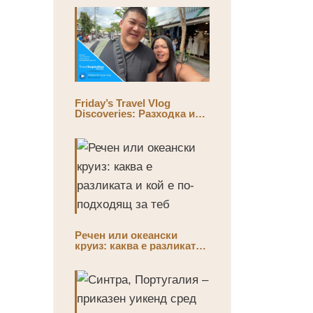
пътешествието
Friday’s Travel Vlog
Discoveries: Разходка из
най-големия открит пазар
Chatuchak Market с Eds &
Joyce (@EdsandJoyce)
Речен или океански
круиз: каква е разликата
и кой е по-подходящ за
теб