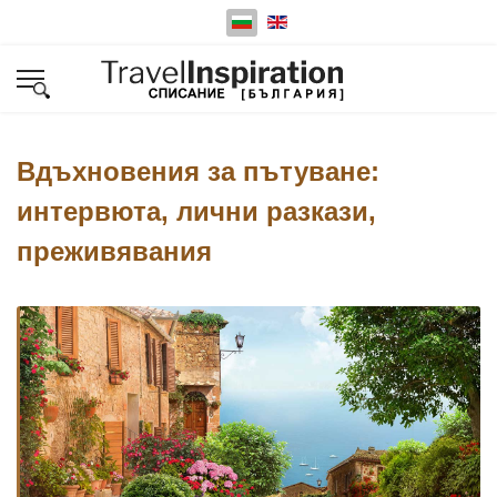
Изберете език
Вдъхновения за пътуване:
интервюта, лични разкази,
преживявания