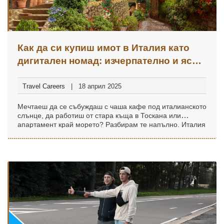
Как да си купиш имот в Италия като
дигитален номад: изчерпателно и ясно
ръководство
Travel Careers
18 април 2025
Мечтаеш да се събуждаш с чаша кафе под италианското
слънце, да работиш от стара къща в Тоскана или
апартамент край морето? Разбирам те напълно. Италия
има този уютен, романтичен чар, който те кара да си
кажеш: „Защо пък не?“