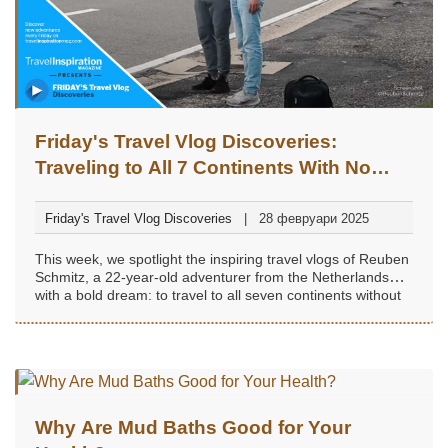
Friday's Travel Vlog Discoveries:
Traveling to All 7 Continents With No
Money – Reuben Schmitz
(@ReubenSchmitz)
Friday's Travel Vlog Discoveries
28 февруари 2025
This week, we spotlight the inspiring travel vlogs of Reuben
Schmitz, a 22-year-old adventurer from the Netherlands
with a bold dream: to travel to all seven continents without
money!...
Why Are Mud Baths Good for Your